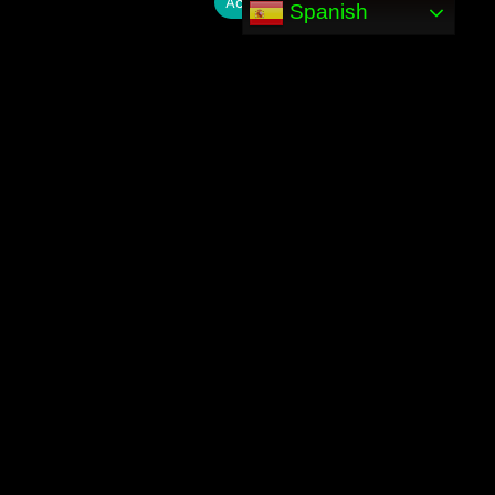
Aceptar
Spanish
→
./inicio
→
./tienda-online
→
./sobre nosotros
→
./campus-online
→
./contacto
[ CONNECT_ENDPOINT ]
@
mail: admin@codigocentro.com
@
loc: Caudete/Albacete, ES
@
telf: 661 939 633 (OK)
[████████████████████████████████] 100%