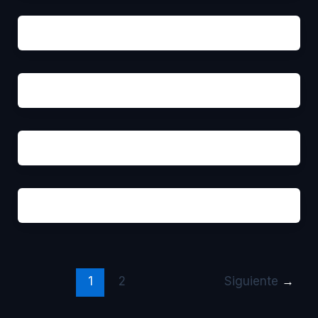
1
2
Siguiente
→