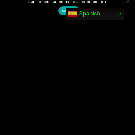
asumiremos que estás de acuerdo con ello.
[ LINKS_01 ]
Aceptar
Spanish
→
./inicio
→
./tienda-online
→
./sobre nosotros
→
./campus-online
→
./contacto
[ CONNECT_ENDPOINT ]
@
mail: admin@codigocentro.com
@
loc: Caudete/Albacete, ES
@
telf: 661 939 633 (OK)